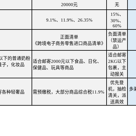
20000元
无
15%、
9.1%、11.9%、26.35%
30%、
60%
负面清单
正面清单
（禁运产
《跨境电子商务零售进口商品清单》
品）
适合邮寄
元以下的普通奶粉
适合邮寄2000元以下食品、日化、
2KG以下
鞋子，化妆品
保健品、玩具等商品
包裹，主
动报关
优先登
机，抽检
多
寄各种轻奢品
需预缴税，大部分商品综合税11.9%
清关，派
送高效