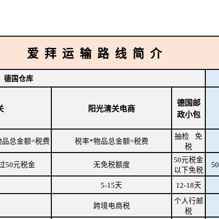
爱 拜 运 输 路 线 简 介
德国仓库
德国邮
关
阳光清关电商
政小包
抽检 免
物品总金额=税费
税率*物品总金额=税费
税
50元税金
过50元税金
无免税额度
5
以下免税
5-15天
12-18天
个人行邮
跨境电商税
税