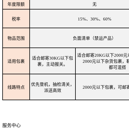
年度限额
无
税率
15%、30%、60%
物品范围
负面清单（禁运产品）
适合邮寄20KG以下2000
适合邮寄30KG以下包
适用包裹
2000元以下杂货包裹，
裹，主动报关。
都可混搭
优先登机，抽检清关，
线路特点
2000元以下包裹，可邮
派送高效
服务中心