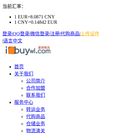
当前汇率：
1 EUR=8.0871 CNY
1 CNY=0.14842 EUR
登录
|
QQ登录
|
微信登录
|
注册
|
代购商品
|
上传证件
|
语言
中文
首页
关于我们
公司简介
合作加盟
联系我们
服务中心
转运业务
代购商品
仓储业务
物流清关