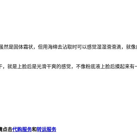
润，就是虽然是固体霜状，但用海绵去沾取时可以感觉湿湿滑滑滴，就像广告上
干，就是上脸后是光滑干爽的感觉，不像粉底液上脸后摸起来有
请点击
代购服务
和
转运服务