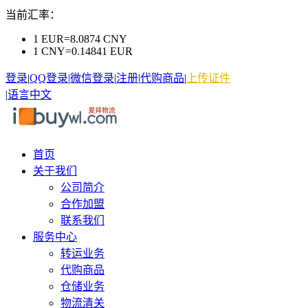
当前汇率：
1 EUR=8.0874 CNY
1 CNY=0.14841 EUR
登录
|
QQ登录
|
微信登录
|
注册
|
代购商品
|
上传证件
|
语言
中文
首页
关于我们
公司简介
合作加盟
联系我们
服务中心
转运业务
代购商品
仓储业务
物流清关