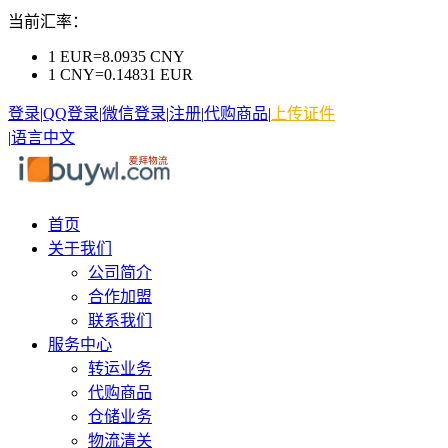
当前汇率：
1 EUR=8.0935 CNY
1 CNY=0.14831 EUR
登录
|
QQ登录
|
微信登录
|
注册
|
代购商品
|
上传证件
|
语言
中文
首页
关于我们
公司简介
合作加盟
联系我们
服务中心
转运业务
代购商品
仓储业务
物流清关